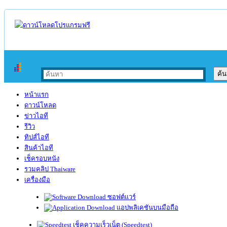
หน้าแรก
ดาวน์โหลด
ข่าวไอที
รีวิว
ทิปส์ไอที
สินค้าไอที
เช็ครอบหนัง
รวมคลิป Thaiware
เครื่องมือ
ซอฟต์แวร์
แอปพลิเคชันบนมือถือ
เช็คความเร็วเน็ต (Speedtest)