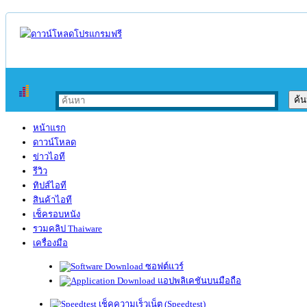
หน้าแรก
ดาวน์โหลด
ข่าวไอที
รีวิว
ทิปส์ไอที
สินค้าไอที
เช็ครอบหนัง
รวมคลิป Thaiware
เครื่องมือ
ซอฟต์แวร์
แอปพลิเคชันบนมือถือ
เช็คความเร็วเน็ต (Speedtest)