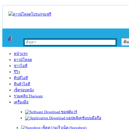
หน้าแรก
ดาวน์โหลด
ข่าวไอที
รีวิว
ทิปส์ไอที
สินค้าไอที
เช็ครอบหนัง
รวมคลิป Thaiware
เครื่องมือ
ซอฟต์แวร์
แอปพลิเคชันบนมือถือ
เช็คความเร็วเน็ต (Speedtest)