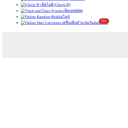
เช็คไอพี (Check IP)
เช็คเลขพัสดุ
สุ่มออนไลน์
New
เครื่องมือคำนวณวันออนไลน์