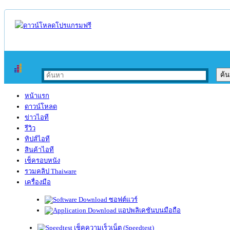
หน้าแรก
ดาวน์โหลด
ข่าวไอที
รีวิว
ทิปส์ไอที
สินค้าไอที
เช็ครอบหนัง
รวมคลิป Thaiware
เครื่องมือ
ซอฟต์แวร์
แอปพลิเคชันบนมือถือ
เช็คความเร็วเน็ต (Speedtest)