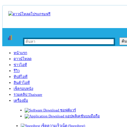
หน้าแรก
ดาวน์โหลด
ข่าวไอที
รีวิว
ทิปส์ไอที
สินค้าไอที
เช็ครอบหนัง
รวมคลิป Thaiware
เครื่องมือ
ซอฟต์แวร์
แอปพลิเคชันบนมือถือ
เช็คความเร็วเน็ต (Speedtest)