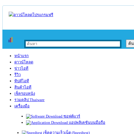
หน้าแรก
ดาวน์โหลด
ข่าวไอที
รีวิว
ทิปส์ไอที
สินค้าไอที
เช็ครอบหนัง
รวมคลิป Thaiware
เครื่องมือ
ซอฟต์แวร์
แอปพลิเคชันบนมือถือ
เช็คความเร็วเน็ต (Speedtest)