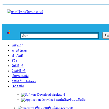
หน้าแรก
ดาวน์โหลด
ข่าวไอที
รีวิว
ทิปส์ไอที
สินค้าไอที
เช็ครอบหนัง
รวมคลิป Thaiware
เครื่องมือ
ซอฟต์แวร์
แอปพลิเคชันบนมือถือ
เช็คความเร็วเน็ต (Speedtest)