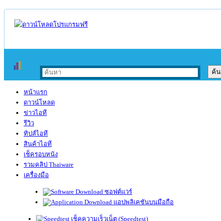
หน้าแรก
ดาวน์โหลด
ข่าวไอที
รีวิว
ทิปส์ไอที
สินค้าไอที
เช็ครอบหนัง
รวมคลิป Thaiware
เครื่องมือ
ซอฟต์แวร์
แอปพลิเคชันบนมือถือ
เช็คความเร็วเน็ต (Speedtest)