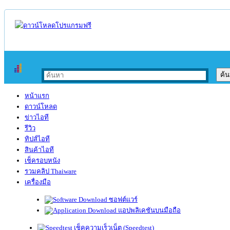
หน้าแรก
ดาวน์โหลด
ข่าวไอที
รีวิว
ทิปส์ไอที
สินค้าไอที
เช็ครอบหนัง
รวมคลิป Thaiware
เครื่องมือ
ซอฟต์แวร์
แอปพลิเคชันบนมือถือ
เช็คความเร็วเน็ต (Speedtest)