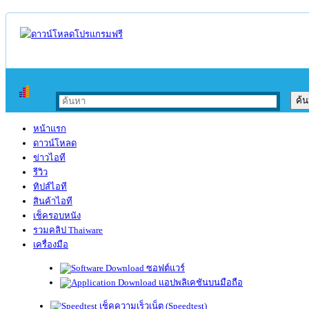
หน้าแรก
ดาวน์โหลด
ข่าวไอที
รีวิว
ทิปส์ไอที
สินค้าไอที
เช็ครอบหนัง
รวมคลิป Thaiware
เครื่องมือ
ซอฟต์แวร์
แอปพลิเคชันบนมือถือ
เช็คความเร็วเน็ต (Speedtest)