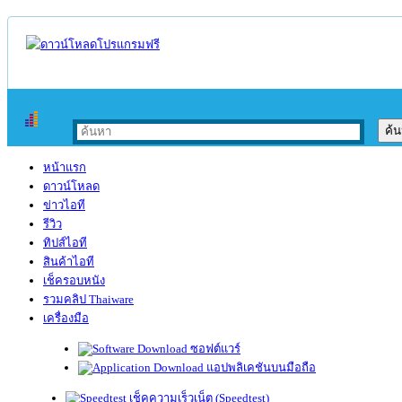
หน้าแรก
ดาวน์โหลด
ข่าวไอที
รีวิว
ทิปส์ไอที
สินค้าไอที
เช็ครอบหนัง
รวมคลิป Thaiware
เครื่องมือ
ซอฟต์แวร์
แอปพลิเคชันบนมือถือ
เช็คความเร็วเน็ต (Speedtest)