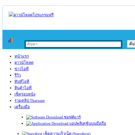
หน้าแรก
ดาวน์โหลด
ข่าวไอที
รีวิว
ทิปส์ไอที
สินค้าไอที
เช็ครอบหนัง
รวมคลิป Thaiware
เครื่องมือ
ซอฟต์แวร์
แอปพลิเคชันบนมือถือ
เช็คความเร็วเน็ต (Speedtest)