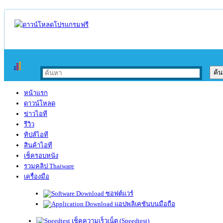
หน้าแรก
ดาวน์โหลด
ข่าวไอที
รีวิว
ทิปส์ไอที
สินค้าไอที
เช็ครอบหนัง
รวมคลิป Thaiware
เครื่องมือ
ซอฟต์แวร์
แอปพลิเคชันบนมือถือ
เช็คความเร็วเน็ต (Speedtest)