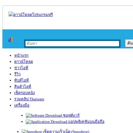
หน้าแรก
ดาวน์โหลด
ข่าวไอที
รีวิว
ทิปส์ไอที
สินค้าไอที
เช็ครอบหนัง
รวมคลิป Thaiware
เครื่องมือ
ซอฟต์แวร์
แอปพลิเคชันบนมือถือ
เช็คความเร็วเน็ต (Speedtest)