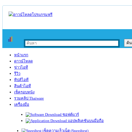
หน้าแรก
ดาวน์โหลด
ข่าวไอที
รีวิว
ทิปส์ไอที
สินค้าไอที
เช็ครอบหนัง
รวมคลิป Thaiware
เครื่องมือ
ซอฟต์แวร์
แอปพลิเคชันบนมือถือ
เช็คความเร็วเน็ต (Speedtest)