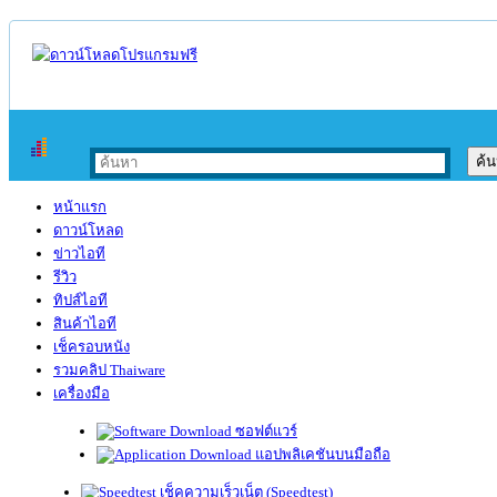
หน้าแรก
ดาวน์โหลด
ข่าวไอที
รีวิว
ทิปส์ไอที
สินค้าไอที
เช็ครอบหนัง
รวมคลิป Thaiware
เครื่องมือ
ซอฟต์แวร์
แอปพลิเคชันบนมือถือ
เช็คความเร็วเน็ต (Speedtest)