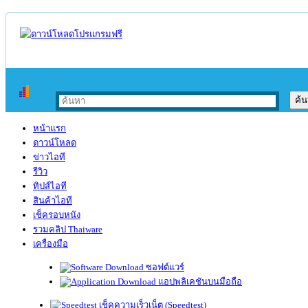
หน้าแรก
ดาวน์โหลด
ข่าวไอที
รีวิว
ทิปส์ไอที
สินค้าไอที
เช็ครอบหนัง
รวมคลิป Thaiware
เครื่องมือ
ซอฟต์แวร์
แอปพลิเคชันบนมือถือ
เช็คความเร็วเน็ต (Speedtest)