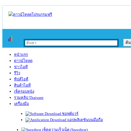
หน้าแรก
ดาวน์โหลด
ข่าวไอที
รีวิว
ทิปส์ไอที
สินค้าไอที
เช็ครอบหนัง
รวมคลิป Thaiware
เครื่องมือ
ซอฟต์แวร์
แอปพลิเคชันบนมือถือ
เช็คความเร็วเน็ต (Speedtest)