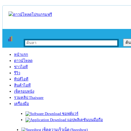
หน้าแรก
ดาวน์โหลด
ข่าวไอที
รีวิว
ทิปส์ไอที
สินค้าไอที
เช็ครอบหนัง
รวมคลิป Thaiware
เครื่องมือ
ซอฟต์แวร์
แอปพลิเคชันบนมือถือ
เช็คความเร็วเน็ต (Speedtest)