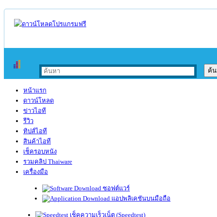
หน้าแรก
ดาวน์โหลด
ข่าวไอที
รีวิว
ทิปส์ไอที
สินค้าไอที
เช็ครอบหนัง
รวมคลิป Thaiware
เครื่องมือ
ซอฟต์แวร์
แอปพลิเคชันบนมือถือ
เช็คความเร็วเน็ต (Speedtest)