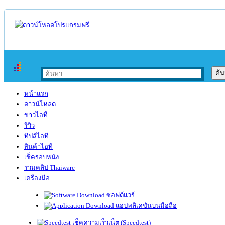
หน้าแรก
ดาวน์โหลด
ข่าวไอที
รีวิว
ทิปส์ไอที
สินค้าไอที
เช็ครอบหนัง
รวมคลิป Thaiware
เครื่องมือ
ซอฟต์แวร์
แอปพลิเคชันบนมือถือ
เช็คความเร็วเน็ต (Speedtest)