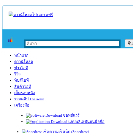
หน้าแรก
ดาวน์โหลด
ข่าวไอที
รีวิว
ทิปส์ไอที
สินค้าไอที
เช็ครอบหนัง
รวมคลิป Thaiware
เครื่องมือ
ซอฟต์แวร์
แอปพลิเคชันบนมือถือ
เช็คความเร็วเน็ต (Speedtest)