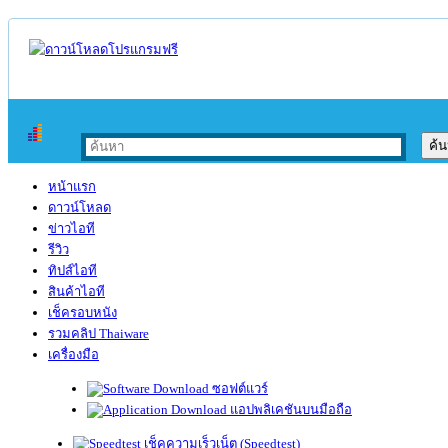
หน้าแรก
ดาวน์โหลด
ข่าวไอที
รีวิว
ทิปส์ไอที
สินค้าไอที
เช็ครอบหนัง
รวมคลิป Thaiware
เครื่องมือ
ซอฟต์แวร์
แอปพลิเคชันบนมือถือ
เช็คความเร็วเน็ต (Speedtest)