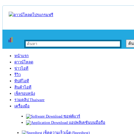
หน้าแรก
ดาวน์โหลด
ข่าวไอที
รีวิว
ทิปส์ไอที
สินค้าไอที
เช็ครอบหนัง
รวมคลิป Thaiware
เครื่องมือ
ซอฟต์แวร์
แอปพลิเคชันบนมือถือ
เช็คความเร็วเน็ต (Speedtest)