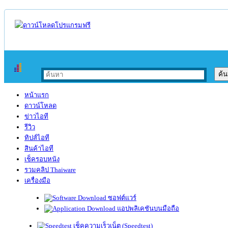
หน้าแรก
ดาวน์โหลด
ข่าวไอที
รีวิว
ทิปส์ไอที
สินค้าไอที
เช็ครอบหนัง
รวมคลิป Thaiware
เครื่องมือ
ซอฟต์แวร์
แอปพลิเคชันบนมือถือ
เช็คความเร็วเน็ต (Speedtest)