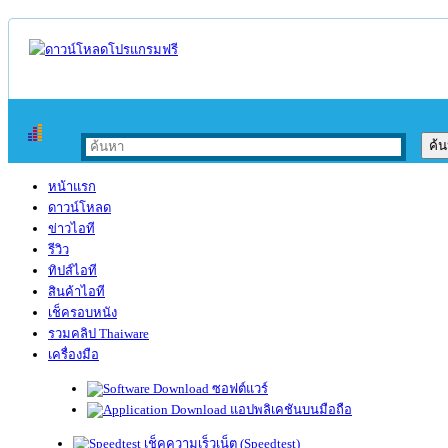
หน้าแรก
ดาวน์โหลด
ข่าวไอที
รีวิว
ทิปส์ไอที
สินค้าไอที
เช็ครอบหนัง
รวมคลิป Thaiware
เครื่องมือ
ซอฟต์แวร์
แอปพลิเคชันบนมือถือ
เช็คความเร็วเน็ต (Speedtest)