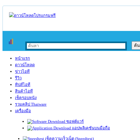
หน้าแรก
ดาวน์โหลด
ข่าวไอที
รีวิว
ทิปส์ไอที
สินค้าไอที
เช็ครอบหนัง
รวมคลิป Thaiware
เครื่องมือ
ซอฟต์แวร์
แอปพลิเคชันบนมือถือ
เช็คความเร็วเน็ต (Speedtest)