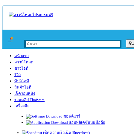
หน้าแรก
ดาวน์โหลด
ข่าวไอที
รีวิว
ทิปส์ไอที
สินค้าไอที
เช็ครอบหนัง
รวมคลิป Thaiware
เครื่องมือ
ซอฟต์แวร์
แอปพลิเคชันบนมือถือ
เช็คความเร็วเน็ต (Speedtest)