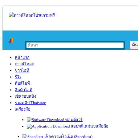
หน้าแรก
ดาวน์โหลด
ข่าวไอที
รีวิว
ทิปส์ไอที
สินค้าไอที
เช็ครอบหนัง
รวมคลิป Thaiware
เครื่องมือ
ซอฟต์แวร์
แอปพลิเคชันบนมือถือ
เช็คความเร็วเน็ต (Speedtest)