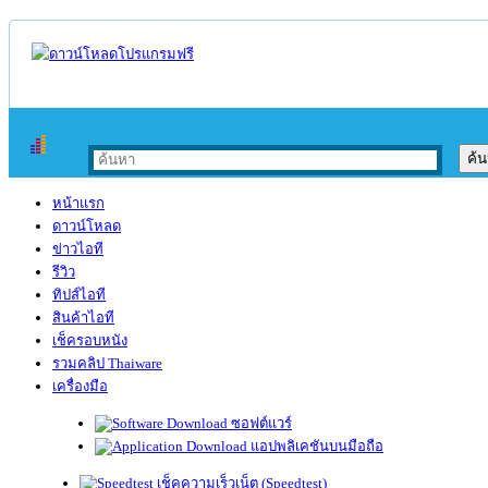
หน้าแรก
ดาวน์โหลด
ข่าวไอที
รีวิว
ทิปส์ไอที
สินค้าไอที
เช็ครอบหนัง
รวมคลิป Thaiware
เครื่องมือ
ซอฟต์แวร์
แอปพลิเคชันบนมือถือ
เช็คความเร็วเน็ต (Speedtest)