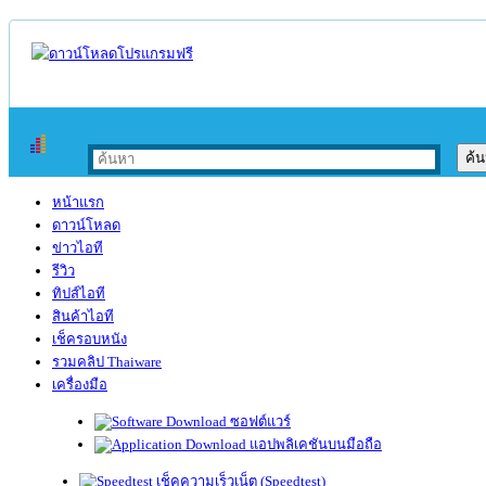
หน้าแรก
ดาวน์โหลด
ข่าวไอที
รีวิว
ทิปส์ไอที
สินค้าไอที
เช็ครอบหนัง
รวมคลิป Thaiware
เครื่องมือ
ซอฟต์แวร์
แอปพลิเคชันบนมือถือ
เช็คความเร็วเน็ต (Speedtest)