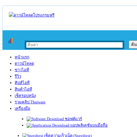
หน้าแรก
ดาวน์โหลด
ข่าวไอที
รีวิว
ทิปส์ไอที
สินค้าไอที
เช็ครอบหนัง
รวมคลิป Thaiware
เครื่องมือ
ซอฟต์แวร์
แอปพลิเคชันบนมือถือ
เช็คความเร็วเน็ต (Speedtest)