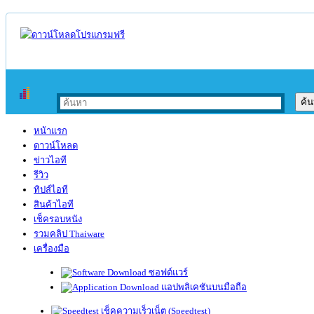
หน้าแรก
ดาวน์โหลด
ข่าวไอที
รีวิว
ทิปส์ไอที
สินค้าไอที
เช็ครอบหนัง
รวมคลิป Thaiware
เครื่องมือ
ซอฟต์แวร์
แอปพลิเคชันบนมือถือ
เช็คความเร็วเน็ต (Speedtest)