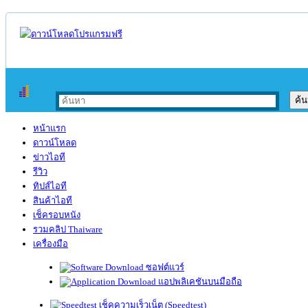
หน้าแรก
ดาวน์โหลด
ข่าวไอที
รีวิว
ทิปส์ไอที
สินค้าไอที
เช็ครอบหนัง
รวมคลิป Thaiware
เครื่องมือ
ซอฟต์แวร์
แอปพลิเคชันบนมือถือ
เช็คความเร็วเน็ต (Speedtest)