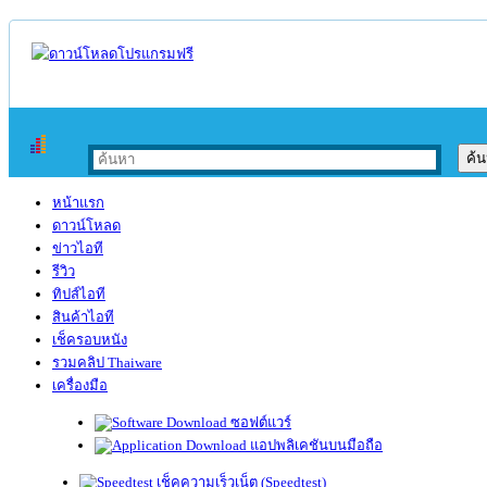
หน้าแรก
ดาวน์โหลด
ข่าวไอที
รีวิว
ทิปส์ไอที
สินค้าไอที
เช็ครอบหนัง
รวมคลิป Thaiware
เครื่องมือ
ซอฟต์แวร์
แอปพลิเคชันบนมือถือ
เช็คความเร็วเน็ต (Speedtest)