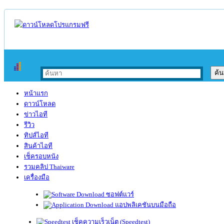
หน้าแรก
ดาวน์โหลด
ข่าวไอที
รีวิว
ทิปส์ไอที
สินค้าไอที
เช็ครอบหนัง
รวมคลิป Thaiware
เครื่องมือ
ซอฟต์แวร์
แอปพลิเคชันบนมือถือ
เช็คความเร็วเน็ต (Speedtest)