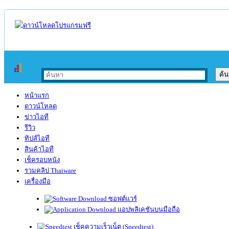
หน้าแรก
ดาวน์โหลด
ข่าวไอที
รีวิว
ทิปส์ไอที
สินค้าไอที
เช็ครอบหนัง
รวมคลิป Thaiware
เครื่องมือ
ซอฟต์แวร์
แอปพลิเคชันบนมือถือ
เช็คความเร็วเน็ต (Speedtest)