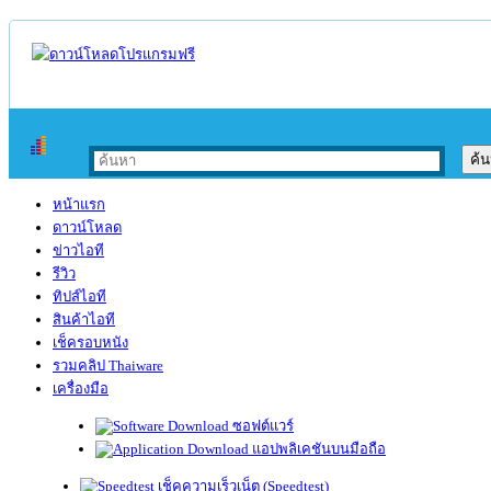
หน้าแรก
ดาวน์โหลด
ข่าวไอที
รีวิว
ทิปส์ไอที
สินค้าไอที
เช็ครอบหนัง
รวมคลิป Thaiware
เครื่องมือ
ซอฟต์แวร์
แอปพลิเคชันบนมือถือ
เช็คความเร็วเน็ต (Speedtest)