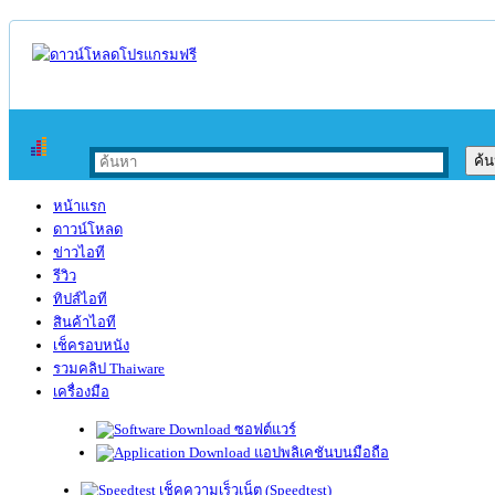
หน้าแรก
ดาวน์โหลด
ข่าวไอที
รีวิว
ทิปส์ไอที
สินค้าไอที
เช็ครอบหนัง
รวมคลิป Thaiware
เครื่องมือ
ซอฟต์แวร์
แอปพลิเคชันบนมือถือ
เช็คความเร็วเน็ต (Speedtest)