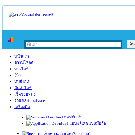
หน้าแรก
ดาวน์โหลด
ข่าวไอที
รีวิว
ทิปส์ไอที
สินค้าไอที
เช็ครอบหนัง
รวมคลิป Thaiware
เครื่องมือ
ซอฟต์แวร์
แอปพลิเคชันบนมือถือ
เช็คความเร็วเน็ต (Speedtest)