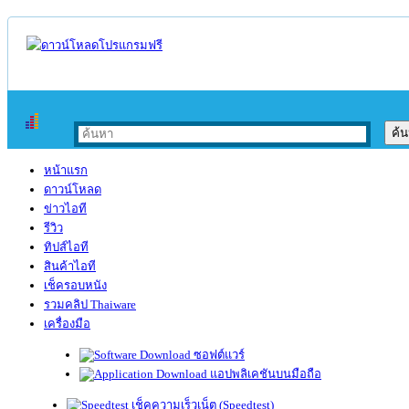
หน้าแรก
ดาวน์โหลด
ข่าวไอที
รีวิว
ทิปส์ไอที
สินค้าไอที
เช็ครอบหนัง
รวมคลิป Thaiware
เครื่องมือ
ซอฟต์แวร์
แอปพลิเคชันบนมือถือ
เช็คความเร็วเน็ต (Speedtest)