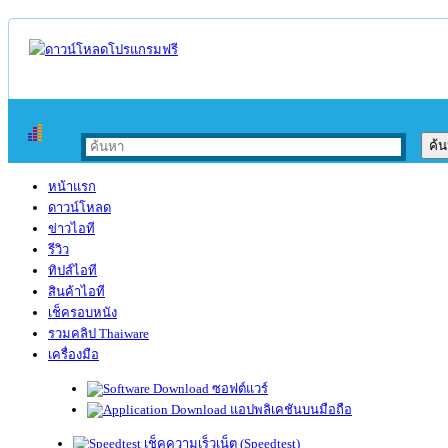
หน้าแรก
ดาวน์โหลด
ข่าวไอที
รีวิว
ทิปส์ไอที
สินค้าไอที
เช็ครอบหนัง
รวมคลิป Thaiware
เครื่องมือ
ซอฟต์แวร์
แอปพลิเคชันบนมือถือ
เช็คความเร็วเน็ต (Speedtest)