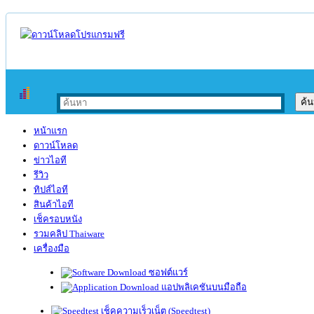
หน้าแรก
ดาวน์โหลด
ข่าวไอที
รีวิว
ทิปส์ไอที
สินค้าไอที
เช็ครอบหนัง
รวมคลิป Thaiware
เครื่องมือ
ซอฟต์แวร์
แอปพลิเคชันบนมือถือ
เช็คความเร็วเน็ต (Speedtest)