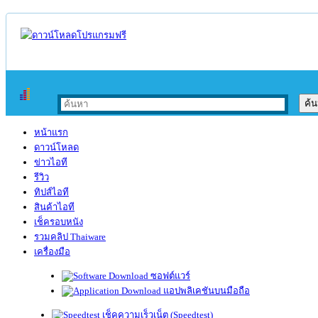
หน้าแรก
ดาวน์โหลด
ข่าวไอที
รีวิว
ทิปส์ไอที
สินค้าไอที
เช็ครอบหนัง
รวมคลิป Thaiware
เครื่องมือ
ซอฟต์แวร์
แอปพลิเคชันบนมือถือ
เช็คความเร็วเน็ต (Speedtest)