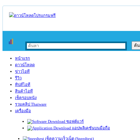
หน้าแรก
ดาวน์โหลด
ข่าวไอที
รีวิว
ทิปส์ไอที
สินค้าไอที
เช็ครอบหนัง
รวมคลิป Thaiware
เครื่องมือ
ซอฟต์แวร์
แอปพลิเคชันบนมือถือ
เช็คความเร็วเน็ต (Speedtest)