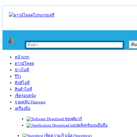
หน้าแรก
ดาวน์โหลด
ข่าวไอที
รีวิว
ทิปส์ไอที
สินค้าไอที
เช็ครอบหนัง
รวมคลิป Thaiware
เครื่องมือ
ซอฟต์แวร์
แอปพลิเคชันบนมือถือ
เช็คความเร็วเน็ต (Speedtest)