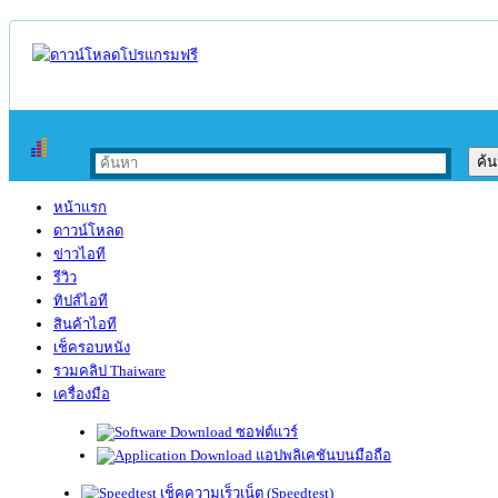
หน้าแรก
ดาวน์โหลด
ข่าวไอที
รีวิว
ทิปส์ไอที
สินค้าไอที
เช็ครอบหนัง
รวมคลิป Thaiware
เครื่องมือ
ซอฟต์แวร์
แอปพลิเคชันบนมือถือ
เช็คความเร็วเน็ต (Speedtest)