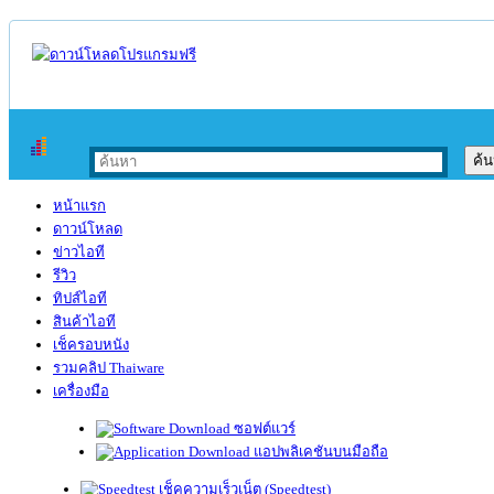
หน้าแรก
ดาวน์โหลด
ข่าวไอที
รีวิว
ทิปส์ไอที
สินค้าไอที
เช็ครอบหนัง
รวมคลิป Thaiware
เครื่องมือ
ซอฟต์แวร์
แอปพลิเคชันบนมือถือ
เช็คความเร็วเน็ต (Speedtest)