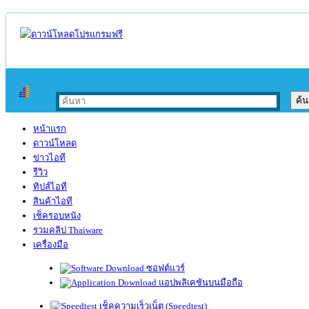
หน้าแรก
ดาวน์โหลด
ข่าวไอที
รีวิว
ทิปส์ไอที
สินค้าไอที
เช็ครอบหนัง
รวมคลิป Thaiware
เครื่องมือ
ซอฟต์แวร์
แอปพลิเคชันบนมือถือ
เช็คความเร็วเน็ต (Speedtest)