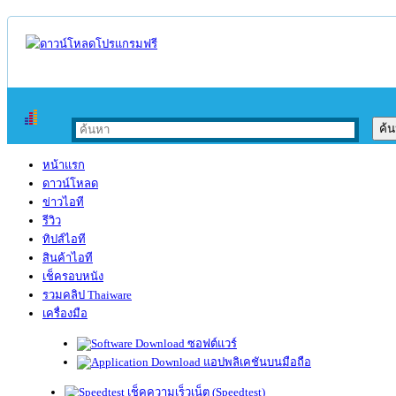
หน้าแรก
ดาวน์โหลด
ข่าวไอที
รีวิว
ทิปส์ไอที
สินค้าไอที
เช็ครอบหนัง
รวมคลิป Thaiware
เครื่องมือ
ซอฟต์แวร์
แอปพลิเคชันบนมือถือ
เช็คความเร็วเน็ต (Speedtest)